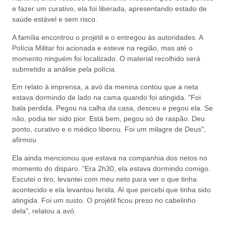
e fazer um curativo, ela foi liberada, apresentando estado de
saúde estável e sem risco.
A família encontrou o projétil e o entregou às autoridades. A
Polícia Militar foi acionada e esteve na região, mas até o
momento ninguém foi localizado. O material recolhido será
submetido a análise pela polícia.
Em relato à imprensa, a avó da menina contou que a neta
estava dormindo de lado na cama quando foi atingida. "Foi
bala perdida. Pegou na calha da casa, desceu e pegou ela. Se
não, podia ter sido pior. Está bem, pegou só de raspão. Deu
ponto, curativo e o médico liberou. Foi um milagre de Deus",
afirmou.
Ela ainda mencionou que estava na companhia dos netos no
momento do disparo. "Era 2h30, ela estava dormindo comigo.
Escutei o tiro, levantei com meu neto para ver o que tinha
acontecido e ela levantou ferida. Aí que percebi que tinha sido
atingida. Foi um susto. O projétil ficou preso no cabelinho
dela", relatou a avó.