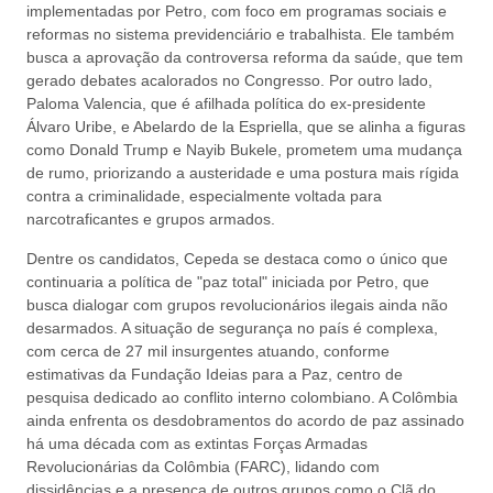
implementadas por Petro, com foco em programas sociais e
reformas no sistema previdenciário e trabalhista. Ele também
busca a aprovação da controversa reforma da saúde, que tem
gerado debates acalorados no Congresso. Por outro lado,
Paloma Valencia, que é afilhada política do ex-presidente
Álvaro Uribe, e Abelardo de la Espriella, que se alinha a figuras
como Donald Trump e Nayib Bukele, prometem uma mudança
de rumo, priorizando a austeridade e uma postura mais rígida
contra a criminalidade, especialmente voltada para
narcotraficantes e grupos armados.
Dentre os candidatos, Cepeda se destaca como o único que
continuaria a política de "paz total" iniciada por Petro, que
busca dialogar com grupos revolucionários ilegais ainda não
desarmados. A situação de segurança no país é complexa,
com cerca de 27 mil insurgentes atuando, conforme
estimativas da Fundação Ideias para a Paz, centro de
pesquisa dedicado ao conflito interno colombiano. A Colômbia
ainda enfrenta os desdobramentos do acordo de paz assinado
há uma década com as extintas Forças Armadas
Revolucionárias da Colômbia (FARC), lidando com
dissidências e a presença de outros grupos como o Clã do