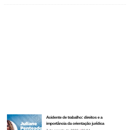
Acidente de trabalho: direitos e a
importância da orientação jurídica