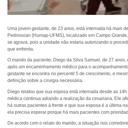
Uma jovem gestante, de 23 anos, está internada há mais de 
Pedrossian (Humap-UFMS), localizado em Campo Grande, a
se agrava, pois a unidade não estaria autorizando o procedi
que enfrenta.
O marido da paciente, Diego da Silva Samuel, de 27 anos, e
após um encaminhamento médico para o acompanhamento de
gestante se encontra no percentil 5 de crescimento, e mes
definição sobre a cirurgia necessária.
Diego relatou que sua esposa está internada desde as 14h d
médica continua adiando a realização da cesariana. Ele af
há outras pacientes à frente e que sua esposa é a última n
ela precisa esperar porque há mais pacientes com prioridad
De acordo com o relato do marido, a situação nos corredor