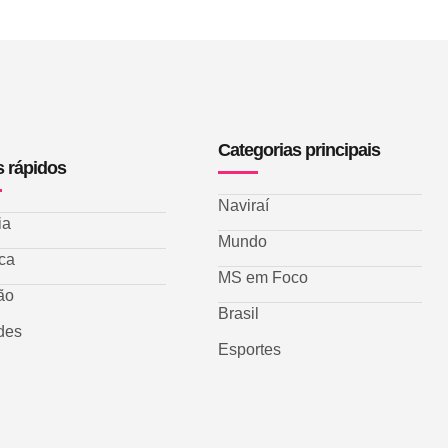
Categorias principais
s rápidos
Naviraí
ia
Mundo
ica
MS em Foco
ão
Brasil
des
Esportes