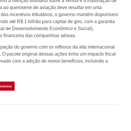
lho a isenção tributária sobre a venda e a importação de
da ao querosene de aviação deve resultar em uma
 dos incentivos tributários, o governo mantém disponíveis
ndo até R$ 1 bilhão para capital de giro, com a garantia
al de Desenvolvimento Econômico e Social),
ção financeira das companhias aéreas.
ação do governo com os reflexos da alta internacional
. O pacote original dessas ações tinha um impacto fiscal
evado com a adição de novos benefícios, incluindo a
interest