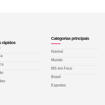
Categorias principais
s rápidos
Naviraí
ia
Mundo
ica
MS em Foco
ão
Brasil
des
Esportes