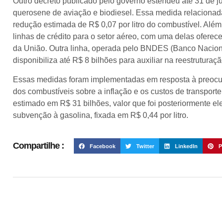
Outro decreto publicado pelo governo estendeu até 31 de ju
querosene de aviação e biodiesel. Essa medida relaciona
redução estimada de R$ 0,07 por litro do combustível. Além
linhas de crédito para o setor aéreo, com uma delas oferece
da União. Outra linha, operada pelo BNDES (Banco Nacion
disponibiliza até R$ 8 bilhões para auxiliar na reestrutura
Essas medidas foram implementadas em resposta à preocup
dos combustíveis sobre a inflação e os custos de transporte
estimado em R$ 31 bilhões, valor que foi posteriormente el
subvenção à gasolina, fixada em R$ 0,44 por litro.
Compartilhe :
Facebook
Twitter
LinkedIn
P