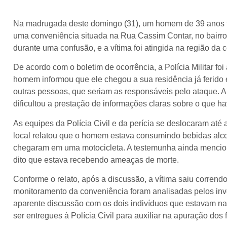
Na madrugada deste domingo (31), um homem de 39 anos f
uma conveniência situada na Rua Cassim Contar, no bairr
durante uma confusão, e a vítima foi atingida na região da c
De acordo com o boletim de ocorrência, a Polícia Militar fo
homem informou que ele chegou a sua residência já ferid
outras pessoas, que seriam as responsáveis pelo ataque. A 
dificultou a prestação de informações claras sobre o que ha
As equipes da Polícia Civil e da perícia se deslocaram até 
local relatou que o homem estava consumindo bebidas alcoó
chegaram em uma motocicleta. A testemunha ainda mencio
dito que estava recebendo ameaças de morte.
Conforme o relato, após a discussão, a vítima saiu corren
monitoramento da conveniência foram analisadas pelos in
aparente discussão com os dois indivíduos que estavam n
ser entregues à Polícia Civil para auxiliar na apuração dos f