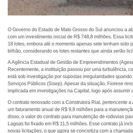
O Governo do Estado de Mato Grosso do Sul anunciou a abe
com um investimento inicial de R$ 748,8 milhões. Essa lici
18 lotes, embora até o momento apenas sete tenham sido pub
bilhão, considerando os lotes restantes que ainda serão lici
A Agência Estadual de Gestão de Empreendimentos (Agesul)
Recentemente, a instituição passou por uma turbulência, co
está sob investigação por supostas irregularidades quando 
Serviços Públicos (Sisep). Apesar da situação, Fiorese re
implicada em investigações na Capital, logo após assumir 
O contrato renovado com a Construtora Rial, pertencente a
um faturamento anual de R$ 9,9 milhões para a manutençã
disso, o valor do contrato para manutenção de rodovias p
Lagoas foi fixado em R$ 11,5 milhões. Esse contrato já in
novas licitações, o que agora se concretiza com a chamada