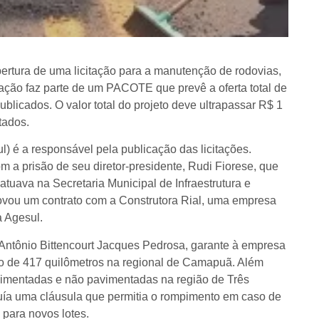
rtura de uma licitação para a manutenção de rodovias,
tação faz parte de um PACOTE que prevê a oferta total de
licados. O valor total do projeto deve ultrapassar R$ 1
tados.
 é a responsável pela publicação das licitações.
m a prisão de seu diretor-presidente, Rudi Fiorese, que
atuava na Secretaria Municipal de Infraestrutura e
novou um contrato com a Construtora Rial, uma empresa
a Agesul.
 Antônio Bittencourt Jacques Pedrosa, garante à empresa
o de 417 quilômetros na regional de Camapuã. Além
avimentadas e não pavimentadas na região de Três
cluía uma cláusula que permitia o rompimento em caso de
 para novos lotes.