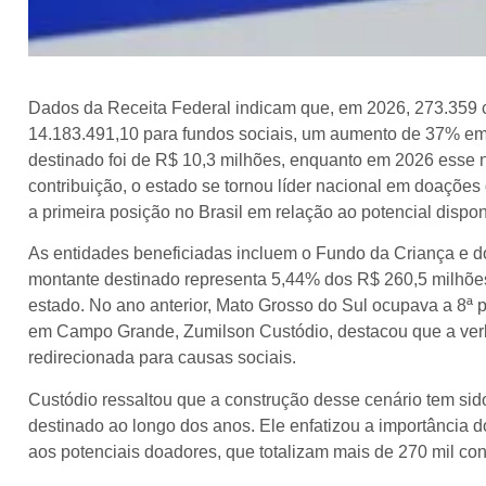
Dados da Receita Federal indicam que, em 2026, 273.359 
14.183.491,10 para fundos sociais, um aumento de 37% em
destinado foi de R$ 10,3 milhões, enquanto em 2026 esse
contribuição, o estado se tornou líder nacional em doaçõe
a primeira posição no Brasil em relação ao potencial dispon
As entidades beneficiadas incluem o Fundo da Criança e d
montante destinado representa 5,44% dos R$ 260,5 milhões
estado. No ano anterior, Mato Grosso do Sul ocupava a 8ª 
em Campo Grande, Zumilson Custódio, destacou que a verba
redirecionada para causas sociais.
Custódio ressaltou que a construção desse cenário tem sid
destinado ao longo dos anos. Ele enfatizou a importância d
aos potenciais doadores, que totalizam mais de 270 mil co