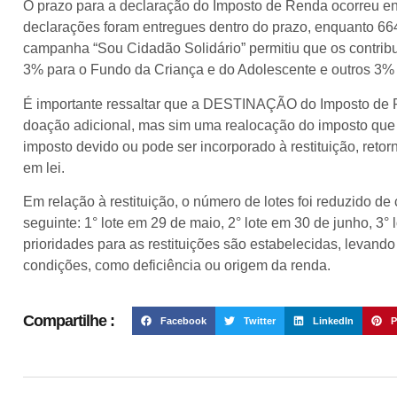
O prazo para a declaração do Imposto de Renda ocorreu ent
declarações foram entregues dentro do prazo, enquanto 66
campanha “Sou Cidadão Solidário” permitiu que os contrib
3% para o Fundo da Criança e do Adolescente e outros 3%
É importante ressaltar que a DESTINAÇÃO do Imposto de 
doação adicional, mas sim uma realocação do imposto que j
imposto devido ou pode ser incorporado à restituição, reto
em lei.
Em relação à restituição, o número de lotes foi reduzido de 
seguinte: 1° lote em 29 de maio, 2° lote em 30 de junho, 3° 
prioridades para as restituições são estabelecidas, levand
condições, como deficiência ou origem da renda.
Compartilhe :
Facebook
Twitter
LinkedIn
P