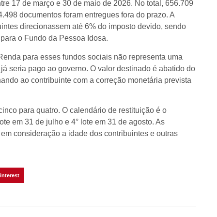
re 17 de março e 30 de maio de 2026. No total, 656.709
4.498 documentos foram entregues fora do prazo. A
uintes direcionassem até 6% do imposto devido, sendo
 para o Fundo da Pessoa Idosa.
Renda para esses fundos sociais não representa uma
á seria pago ao governo. O valor destinado é abatido do
rnando ao contribuinte com a correção monetária prevista
cinco para quatro. O calendário de restituição é o
lote em 31 de julho e 4° lote em 31 de agosto. As
o em consideração a idade dos contribuintes e outras
interest