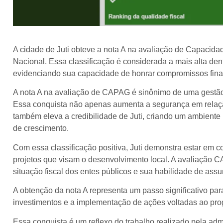
A cidade de Juti obteve a nota A na avaliação de Capacid
Nacional. Essa classificação é considerada a mais alta dentr
evidenciando sua capacidade de honrar compromissos fina
A nota A na avaliação de CAPAG é sinônimo de uma gestão f
Essa conquista não apenas aumenta a segurança em relaçã
também eleva a credibilidade de Juti, criando um ambiente
de crescimento.
Com essa classificação positiva, Juti demonstra estar em c
projetos que visam o desenvolvimento local. A avaliação 
situação fiscal dos entes públicos e sua habilidade de ass
A obtenção da nota A representa um passo significativo par
investimentos e a implementação de ações voltadas ao pro
Essa conquista é um reflexo do trabalho realizado pela a