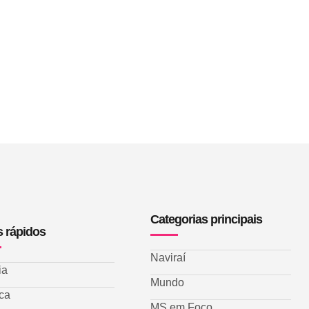
Categorias principais
s rápidos
Naviraí
ia
Mundo
ica
MS em Foco