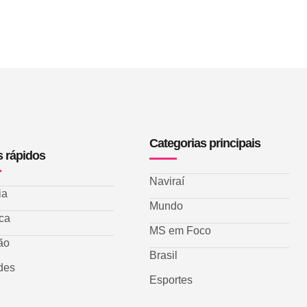
Categorias principais
s rápidos
Naviraí
ia
Mundo
ica
MS em Foco
ão
Brasil
des
Esportes