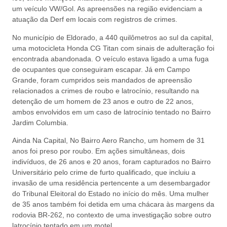
um veículo VW/Gol. As apreensões na região evidenciam a
atuação da Derf em locais com registros de crimes.
No município de Eldorado, a 440 quilômetros ao sul da capital,
uma motocicleta Honda CG Titan com sinais de adulteração foi
encontrada abandonada. O veículo estava ligado a uma fuga
de ocupantes que conseguiram escapar. Já em Campo
Grande, foram cumpridos seis mandados de apreensão
relacionados a crimes de roubo e latrocínio, resultando na
detenção de um homem de 23 anos e outro de 22 anos,
ambos envolvidos em um caso de latrocínio tentado no Bairro
Jardim Columbia.
Ainda Na Capital, No Bairro Aero Rancho, um homem de 31
anos foi preso por roubo. Em ações simultâneas, dois
indivíduos, de 26 anos e 20 anos, foram capturados no Bairro
Universitário pelo crime de furto qualificado, que incluiu a
invasão de uma residência pertencente a um desembargador
do Tribunal Eleitoral do Estado no início do mês. Uma mulher
de 35 anos também foi detida em uma chácara às margens da
rodovia BR-262, no contexto de uma investigação sobre outro
latrocínio tentado em um motel.