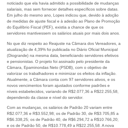
noticiado que ela havia admitido a possibilidade de mudanças
salariais, mas sem fornecer detalhes específicos sobre datas.
Em julho do mesmo ano, Lopes indicou que, devido à adoção
de medidas de ajuste fiscal e à adesão ao Plano de Promoção
do Equilíbrio Fiscal (PEF), existia a chance de que os
servidores mantivessem os salários atuais por mais dois anos.
No que diz respeito ao Reajuste na Câmara dos Vereadores, a
atualização de 4,39% foi publicada no Diário Oficial Municipal
(Diogrande) na mesma data, beneficiando servidores efetivos
e pensionistas. O projeto foi assinado pelo presidente da
Câmara, Epaminondas Neto (PSDB), com o objetivo de
valorizar os trabalhadores e minimizar os efeitos da inflação.
Atualmente, a Câmara conta com 97 servidores ativos, e os
novos vencimentos foram ajustados conforme padrões e
níveis estabelecidos, variando de R$2.077,36 a R$22.255,58,
dependendo da classe e nível do servidor.
Com as mudanças, os salários de Padrão 20 variam entre
R$2.077,36 e R$3.552,98; os de Padrão 30, de R$3.705,85 a
R$6.338,25; os de Padrão 40, de R$6.294,72 a R$10.766,20;
e os de Padrão 50, de R$10.778,49 a R$22.255,58. A nova