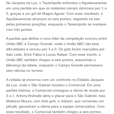
No Jacques da Luz, o Taveirópolis enfrentou o Aquidauanense
em uma partida em que os visitantes saíram vitoriosos por 1 a
0, graças a um gol de Magno Aguiar. Com esse resultado, o
Aquidauanense alcançou os seis pontos, seguindo na luta
pelas primeiras posições, enquanto o Taveirópolis se manteve
com três pontos.
A partida que definiu o novo líder da competição ocorreu entre
União ABC e Campo Grande, onde o União ABC não teve
dificuldades e venceu por 3 a 0. Os gols foram marcados por
Italo Leite, Erick Fábio e Lucas Rafael. Com esse triunfo, o
União ABC também chegou a seis pontos, assumindo a
liderança da tabela, enquanto o Campo Grande permanece
sem vitórias no torneio.
A rodada se encerrou com um confronto no Estádio Jacques
da Luz, onde o São Gabriel recebeu o Comercial. Em uma
partida intensa, o Comercial conseguiu a vitória de virada por
3 a 1. Antony Andrade abriu o placar para o São Gabriel, mas
Matheus Moura, com dois gols, e Jobson, que converteu um
pênalti, garantiram a vitória para a equipe comercialina. Com
esse resultado, o Comercial também chegou a seis pontos,