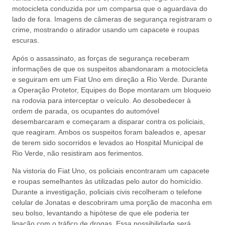
motocicleta conduzida por um comparsa que o aguardava do
lado de fora. Imagens de câmeras de segurança registraram o
crime, mostrando o atirador usando um capacete e roupas
escuras.
Após o assassinato, as forças de segurança receberam
informações de que os suspeitos abandonaram a motocicleta
e seguiram em um Fiat Uno em direção a Rio Verde. Durante
a Operação Protetor, Equipes do Bope montaram um bloqueio
na rodovia para interceptar o veículo. Ao desobedecer à
ordem de parada, os ocupantes do automóvel
desembarcaram e começaram a disparar contra os policiais,
que reagiram. Ambos os suspeitos foram baleados e, apesar
de terem sido socorridos e levados ao Hospital Municipal de
Rio Verde, não resistiram aos ferimentos.
Na vistoria do Fiat Uno, os policiais encontraram um capacete
e roupas semelhantes às utilizadas pelo autor do homicídio.
Durante a investigação, policiais civis recolheram o telefone
celular de Jonatas e descobriram uma porção de maconha em
seu bolso, levantando a hipótese de que ele poderia ter
ligação com o tráfico de drogas. Essa possibilidade será