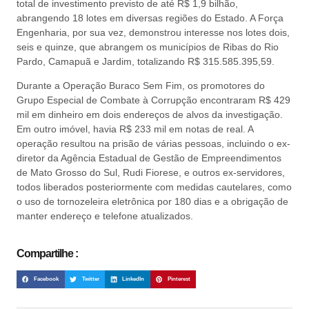
total de investimento previsto de até R$ 1,9 bilhão,
abrangendo 18 lotes em diversas regiões do Estado. A Força
Engenharia, por sua vez, demonstrou interesse nos lotes dois,
seis e quinze, que abrangem os municípios de Ribas do Rio
Pardo, Camapuã e Jardim, totalizando R$ 315.585.395,59.
Durante a Operação Buraco Sem Fim, os promotores do
Grupo Especial de Combate à Corrupção encontraram R$ 429
mil em dinheiro em dois endereços de alvos da investigação.
Em outro imóvel, havia R$ 233 mil em notas de real. A
operação resultou na prisão de várias pessoas, incluindo o ex-
diretor da Agência Estadual de Gestão de Empreendimentos
de Mato Grosso do Sul, Rudi Fiorese, e outros ex-servidores,
todos liberados posteriormente com medidas cautelares, como
o uso de tornozeleira eletrônica por 180 dias e a obrigação de
manter endereço e telefone atualizados.
Compartilhe :
Facebook
Twitter
LinkedIn
Pinterest