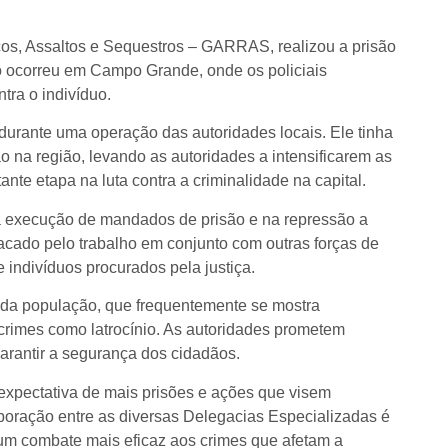
s, Assaltos e Sequestros – GARRAS, realizou a prisão
ão ocorreu em Campo Grande, onde os policiais
ra o indivíduo.
 durante uma operação das autoridades locais. Ele tinha
na região, levando as autoridades a intensificarem as
nte etapa na luta contra a criminalidade na capital.
a execução de mandados de prisão e na repressão a
acado pelo trabalho em conjunto com outras forças de
 indivíduos procurados pela justiça.
 da população, que frequentemente se mostra
rimes como latrocínio. As autoridades prometem
garantir a segurança dos cidadãos.
ectativa de mais prisões e ações que visem
aboração entre as diversas Delegacias Especializadas é
 um combate mais eficaz aos crimes que afetam a