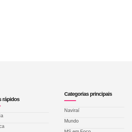
Categorias principais
s rápidos
Naviraí
ia
Mundo
ica
MS em Foco