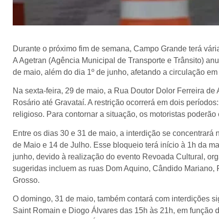
Durante o próximo fim de semana, Campo Grande terá vária
A Agetran (Agência Municipal de Transporte e Trânsito) anu
de maio, além do dia 1º de junho, afetando a circulação em
Na sexta-feira, 29 de maio, a Rua Doutor Dolor Ferreira de 
Rosário até Gravataí. A restrição ocorrerá em dois período
religioso. Para contornar a situação, os motoristas poderão
Entre os dias 30 e 31 de maio, a interdição se concentrará
de Maio e 14 de Julho. Esse bloqueio terá início à 1h da m
junho, devido à realização do evento Revoada Cultural, organ
sugeridas incluem as ruas Dom Aquino, Cândido Mariano, 
Grosso.
O domingo, 31 de maio, também contará com interdições sign
Saint Romain e Diogo Álvares das 15h às 21h, em função d