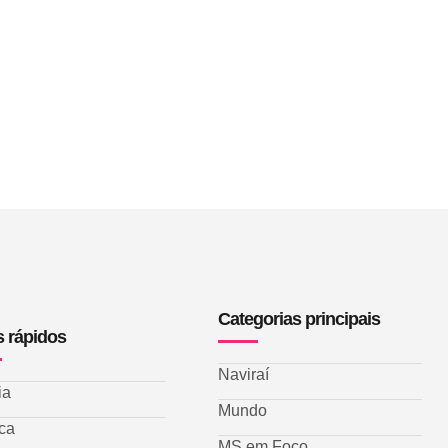
Categorias principais
s rápidos
Naviraí
ia
Mundo
ica
MS em Foco