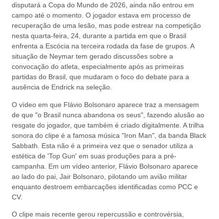
disputará a Copa do Mundo de 2026, ainda não entrou em
campo até o momento. O jogador estava em processo de
recuperação de uma lesão, mas pode estrear na competição
nesta quarta-feira, 24, durante a partida em que o Brasil
enfrenta a Escócia na terceira rodada da fase de grupos. A
situação de Neymar tem gerado discussões sobre a
convocação do atleta, especialmente após as primeiras
partidas do Brasil, que mudaram o foco do debate para a
ausência de Endrick na seleção.
O vídeo em que Flávio Bolsonaro aparece traz a mensagem
de que "o Brasil nunca abandona os seus", fazendo alusão ao
resgate do jogador, que também é criado digitalmente. A trilha
sonora do clipe é a famosa música "Iron Man", da banda Black
Sabbath. Esta não é a primeira vez que o senador utiliza a
estética de 'Top Gun' em suas produções para a pré-
campanha. Em um vídeo anterior, Flávio Bolsonaro aparece
ao lado do pai, Jair Bolsonaro, pilotando um avião militar
enquanto destroem embarcações identificadas como PCC e
CV.
O clipe mais recente gerou repercussão e controvérsia,