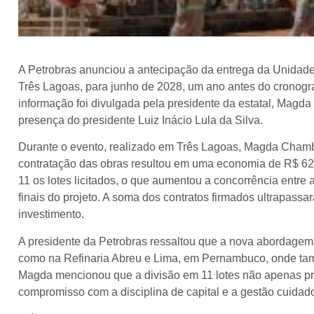
A Petrobras anunciou a antecipação da entrega da Unidade 
Três Lagoas, para junho de 2028, um ano antes do cronogra
informação foi divulgada pela presidente da estatal, Mag
presença do presidente Luiz Inácio Lula da Silva.
Durante o evento, realizado em Três Lagoas, Magda Cham
contratação das obras resultou em uma economia de R$ 629
11 os lotes licitados, o que aumentou a concorrência ent
finais do projeto. A soma dos contratos firmados ultrapass
investimento.
A presidente da Petrobras ressaltou que a nova abordagem d
como na Refinaria Abreu e Lima, em Pernambuco, onde tam
Magda mencionou que a divisão em 11 lotes não apenas 
compromisso com a disciplina de capital e a gestão cuidad