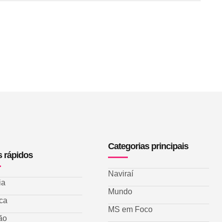
Categorias principais
s rápidos
Naviraí
ia
Mundo
ica
MS em Foco
ão