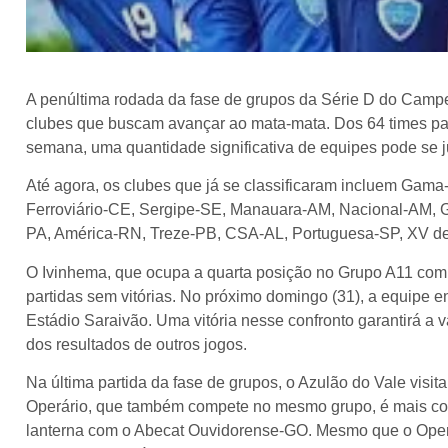
A penúltima rodada da fase de grupos da Série D do Campeo
clubes que buscam avançar ao mata-mata. Dos 64 times part
semana, uma quantidade significativa de equipes pode se ju
Até agora, os clubes que já se classificaram incluem Gam
Ferroviário-CE, Sergipe-SE, Manauara-AM, Nacional-AM, 
PA, América-RN, Treze-PB, CSA-AL, Portuguesa-SP, XV de
O Ivinhema, que ocupa a quarta posição no Grupo A11 com 
partidas sem vitórias. No próximo domingo (31), a equipe en
Estádio Saraivão. Uma vitória nesse confronto garantirá a
dos resultados de outros jogos.
Na última partida da fase de grupos, o Azulão do Vale visi
Operário, que também compete no mesmo grupo, é mais com
lanterna com o Abecat Ouvidorense-GO. Mesmo que o Operár