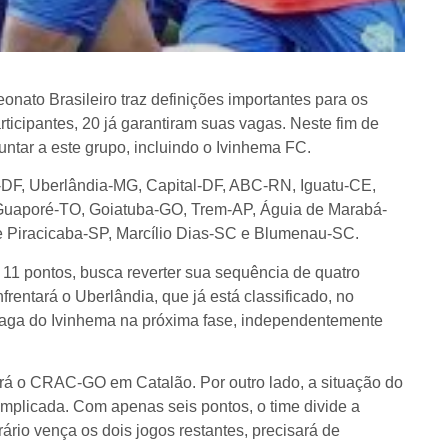
nato Brasileiro traz definições importantes para os
icipantes, 20 já garantiram suas vagas. Neste fim de
ntar a este grupo, incluindo o Ivinhema FC.
a-DF, Uberlândia-MG, Capital-DF, ABC-RN, Iguatu-CE,
Guaporé-TO, Goiatuba-GO, Trem-AP, Águia de Marabá-
 Piracicaba-SP, Marcílio Dias-SC e Blumenau-SC.
11 pontos, busca reverter sua sequência de quatro
frentará o Uberlândia, que já está classificado, no
 vaga do Ivinhema na próxima fase, independentemente
tará o CRAC-GO em Catalão. Por outro lado, a situação do
plicada. Com apenas seis pontos, o time divide a
io vença os dois jogos restantes, precisará de