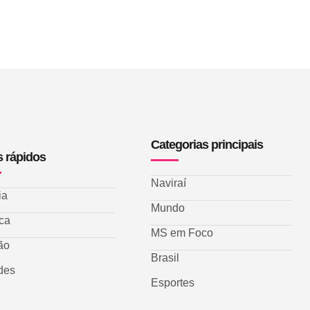
Categorias principais
s rápidos
Naviraí
ia
Mundo
ica
MS em Foco
ão
Brasil
des
Esportes