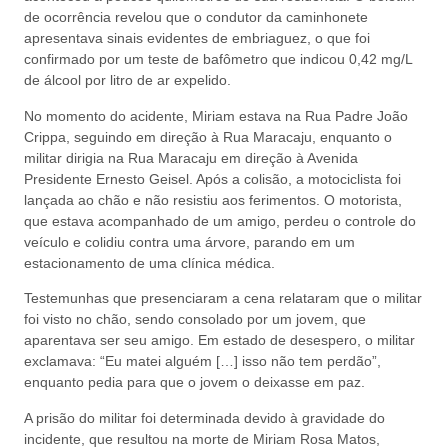
de ocorrência revelou que o condutor da caminhonete
apresentava sinais evidentes de embriaguez, o que foi
confirmado por um teste de bafômetro que indicou 0,42 mg/L
de álcool por litro de ar expelido.
No momento do acidente, Miriam estava na Rua Padre João
Crippa, seguindo em direção à Rua Maracaju, enquanto o
militar dirigia na Rua Maracaju em direção à Avenida
Presidente Ernesto Geisel. Após a colisão, a motociclista foi
lançada ao chão e não resistiu aos ferimentos. O motorista,
que estava acompanhado de um amigo, perdeu o controle do
veículo e colidiu contra uma árvore, parando em um
estacionamento de uma clínica médica.
Testemunhas que presenciaram a cena relataram que o militar
foi visto no chão, sendo consolado por um jovem, que
aparentava ser seu amigo. Em estado de desespero, o militar
exclamava: “Eu matei alguém […] isso não tem perdão”,
enquanto pedia para que o jovem o deixasse em paz.
A prisão do militar foi determinada devido à gravidade do
incidente, que resultou na morte de Miriam Rosa Matos,