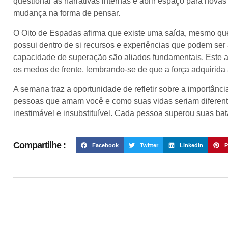
questionar as narrativas internas e abrir espaço para nov
mudança na forma de pensar.
O Oito de Espadas afirma que existe uma saída, mesmo qu
possui dentro de si recursos e experiências que podem ser 
capacidade de superação são aliados fundamentais. Este ar
os medos de frente, lembrando-se de que a força adquirida a
A semana traz a oportunidade de refletir sobre a importância
pessoas que amam você e como suas vidas seriam diferent
inestimável e insubstituível. Cada pessoa superou suas bata
Compartilhe :
Facebook
Twitter
LinkedIn
P