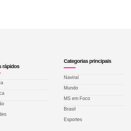
Categorias principais
s rápidos
Naviraí
ia
Mundo
ica
MS em Foco
ão
Brasil
des
Esportes