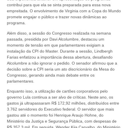
contribui para que ela se sinta preparada para essa nova
empreitada. O envolvimento de Virginia com a Copa do Mundo
promete engajar o público e trazer novas dinâmicas ao
programa.
Além disso, a sessão do Congresso realizada na semana
passada, presidida por Davi Alcolumbre, destacou um
momento de tensão em que parlamentares exigiam a
instalação da CPI do Master. Durante a sessão, Lindbergh
Farias enfatizou a importância dessa abertura, desafiando
Alcolumbre a não ignorar o pedido. O senador afirmou que a
decisão sobre a CPI seria um ato discricionário da Mesa do
Congresso, gerando ainda mais debate entre os
parlamentares.
Enquanto isso, a utilização de cartões corporativos pelo
governo Lula continua a ser alvo de críticas. Neste ano, os
gastos já ultrapassaram R$ 172,92 milhões, distribuídos entre
3.762 servidores do Executivo federal. O servidor que mais
gastou até o momento foi Henrique Araujo Hohne, do
Ministério da Justiça e Segurança Pública, com despesas de
R$ 357,3 mil. Em seguida, Wander Kija Carvalho, do Ministério